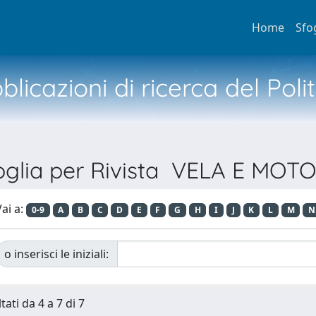
Home
Sfo
licazioni di ricerca del Poli
oglia per Rivista VELA E MOT
ai a:
0-9
A
B
C
D
E
F
G
H
I
J
K
L
M
N
o inserisci le iniziali:
tati da 4 a 7 di 7