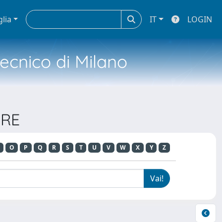
glia
IT
LOGIN
tecnico di Milano
ORE
O
P
Q
R
S
T
U
V
W
X
Y
Z