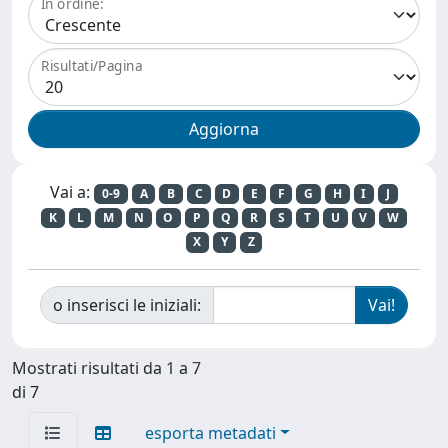
In ordine:
Risultati/Pagina
Vai a:
0-9
A
B
C
D
E
F
G
H
I
J
K
L
M
N
O
P
Q
R
S
T
U
V
W
X
Y
Z
o inserisci le iniziali:
Mostrati risultati da 1 a 7
di 7
esporta metadati