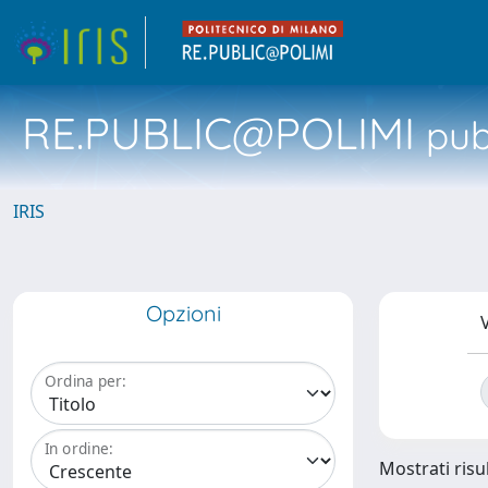
RE.PUBLIC@POLIMI
pubb
IRIS
Opzioni
V
Ordina per:
In ordine:
Mostrati risul