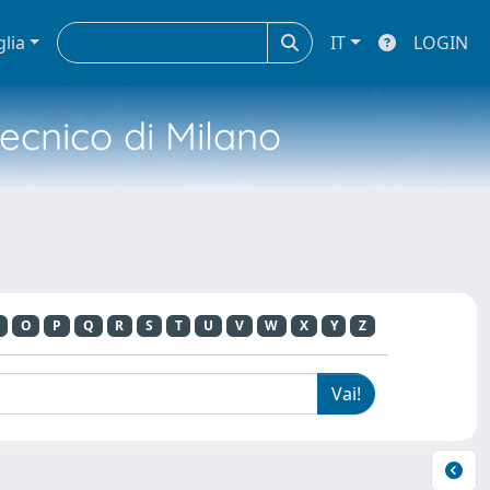
glia
IT
LOGIN
tecnico di Milano
O
P
Q
R
S
T
U
V
W
X
Y
Z