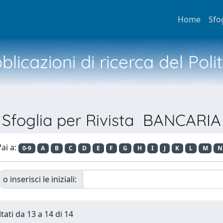
Home
Sfo
licazioni di ricerca del Poli
Sfoglia per Rivista BANCARIA
ai a:
0-9
A
B
C
D
E
F
G
H
I
J
K
L
M
N
o inserisci le iniziali:
tati da 13 a 14 di 14