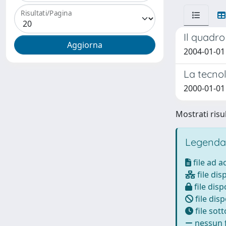
Risultati/Pagina
Il quadro
2004-01-0
La tecnol
2000-01-01
Mostrati risul
Legenda
file ad 
file dis
file disp
file disp
file sot
nessun f