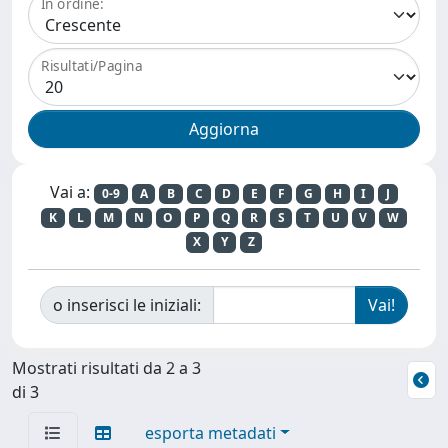
In ordine:
Risultati/Pagina
Vai a:
0-9
A
B
C
D
E
F
G
H
I
J
K
L
M
N
O
P
Q
R
S
T
U
V
W
X
Y
Z
o inserisci le iniziali:
Mostrati risultati da 2 a 3
di 3
esporta metadati