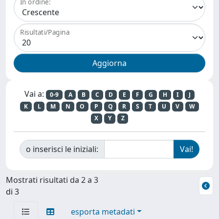
In ordine:
Risultati/Pagina
Vai a:
0-9
A
B
C
D
E
F
G
H
I
J
K
L
M
N
O
P
Q
R
S
T
U
V
W
X
Y
Z
o inserisci le iniziali:
Mostrati risultati da 2 a 3
di 3
esporta metadati