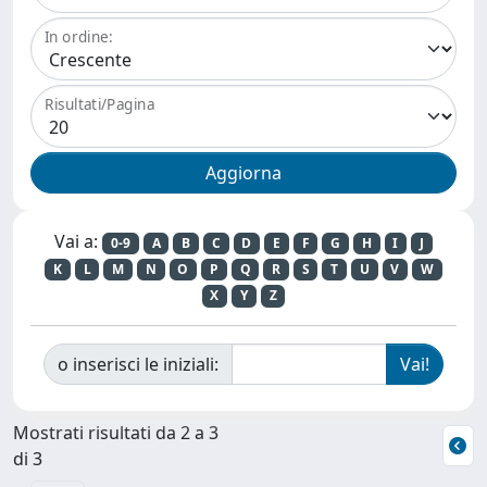
In ordine:
Risultati/Pagina
Vai a:
0-9
A
B
C
D
E
F
G
H
I
J
K
L
M
N
O
P
Q
R
S
T
U
V
W
X
Y
Z
o inserisci le iniziali:
Mostrati risultati da 2 a 3
di 3