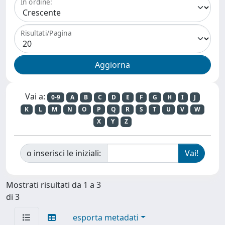
In ordine:
Risultati/Pagina
Vai a:
0-9
A
B
C
D
E
F
G
H
I
J
K
L
M
N
O
P
Q
R
S
T
U
V
W
X
Y
Z
o inserisci le iniziali:
Mostrati risultati da 1 a 3
di 3
esporta metadati