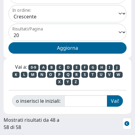
In ordine:
Risultati/Pagina
Vai a:
0-9
A
B
C
D
E
F
G
H
I
J
K
L
M
N
O
P
Q
R
S
T
U
V
W
X
Y
Z
o inserisci le iniziali:
Mostrati risultati da 48 a
58 di 58