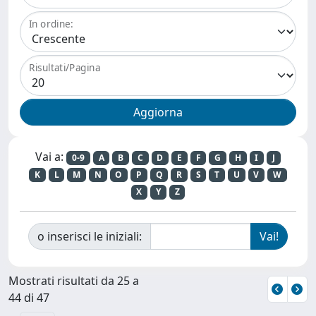
In ordine:
Risultati/Pagina
Vai a:
0-9
A
B
C
D
E
F
G
H
I
J
K
L
M
N
O
P
Q
R
S
T
U
V
W
X
Y
Z
o inserisci le iniziali:
Mostrati risultati da 25 a
44 di 47