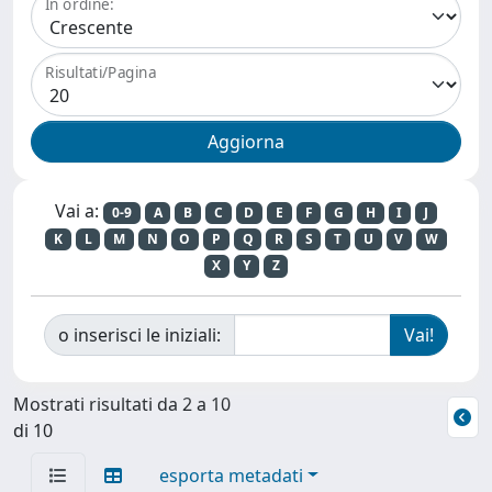
In ordine:
Risultati/Pagina
Vai a:
0-9
A
B
C
D
E
F
G
H
I
J
K
L
M
N
O
P
Q
R
S
T
U
V
W
X
Y
Z
o inserisci le iniziali:
Mostrati risultati da 2 a 10
di 10
esporta metadati