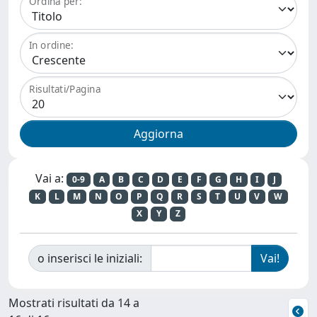
Ordina per:
In ordine:
Risultati/Pagina
Vai a:
0-9
A
B
C
D
E
F
G
H
I
J
K
L
M
N
O
P
Q
R
S
T
U
V
W
X
Y
Z
o inserisci le iniziali:
Mostrati risultati da 14 a