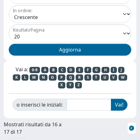
In ordine:
Risultati/Pagina
Vai a:
0-9
A
B
C
D
E
F
G
H
I
J
K
L
M
N
O
P
Q
R
S
T
U
V
W
X
Y
Z
o inserisci le iniziali:
Mostrati risultati da 16 a
17 di 17