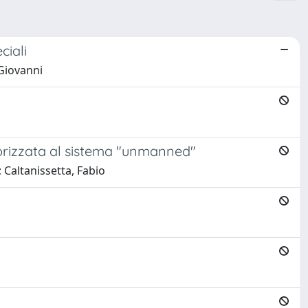
ciali
 Giovanni
izzata al sistema "unmanned"
altanissetta, Fabio