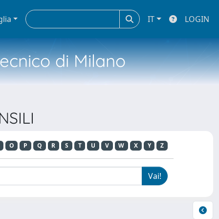
glia
IT
LOGIN
tecnico di Milano
NSILI
O
P
Q
R
S
T
U
V
W
X
Y
Z