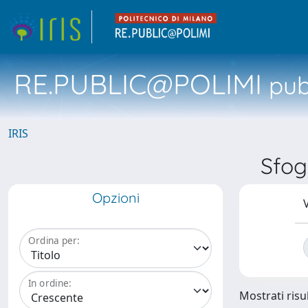
RE.PUBLIC@POLIMI
pubb
IRIS
Sfog
Opzioni
V
Ordina per:
In ordine:
Mostrati risul