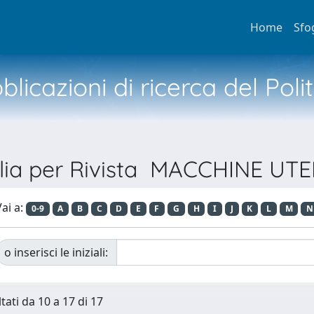
Home
Sfo
licazioni di ricerca del Poli
lia per Rivista MACCHINE UTE
ai a:
0-9
A
B
C
D
E
F
G
H
I
J
K
L
M
N
o inserisci le iniziali:
tati da 10 a 17 di 17