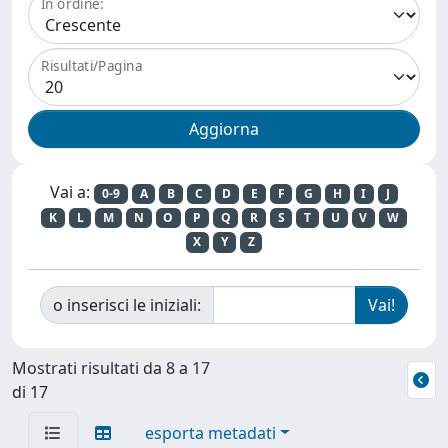
In ordine:
Risultati/Pagina
Vai a:
0-9
A
B
C
D
E
F
G
H
I
J
K
L
M
N
O
P
Q
R
S
T
U
V
W
X
Y
Z
o inserisci le iniziali:
Mostrati risultati da 8 a 17
di 17
esporta metadati