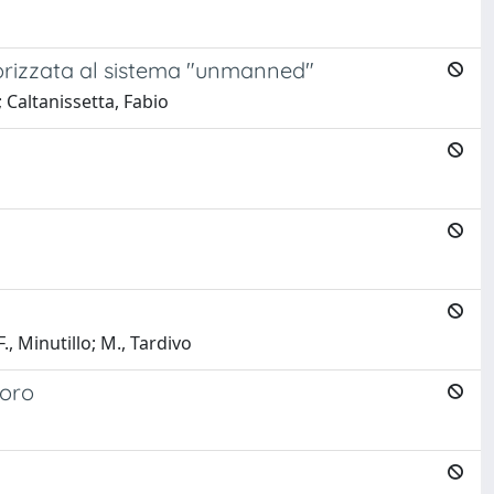
izzata al sistema "unmanned"
altanissetta, Fabio
 Minutillo; M., Tardivo
voro