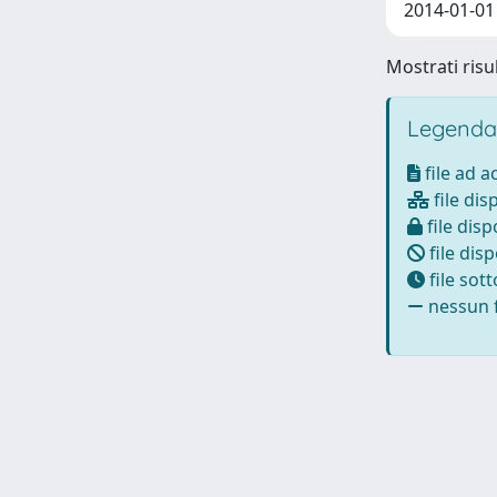
2014-01-01
Mostrati risul
Legenda
file ad 
file dis
file disp
file disp
file sot
nessun f
Powered by
IRIS
-
about IRIS
-
Utilizzo dei cookie