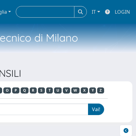
glia
IT
LOGIN
tecnico di Milano
NSILI
O
P
Q
R
S
T
U
V
W
X
Y
Z