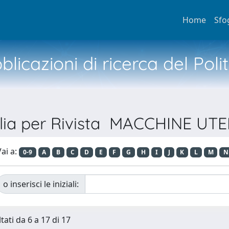
Home
Sfo
licazioni di ricerca del Poli
lia per Rivista MACCHINE UTE
ai a:
0-9
A
B
C
D
E
F
G
H
I
J
K
L
M
N
o inserisci le iniziali:
tati da 6 a 17 di 17