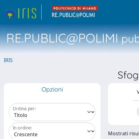
RE.PUBLIC@POLIMI
pubb
IRIS
Sfog
Opzioni
V
Ordina per:
In ordine:
Mostrati risul