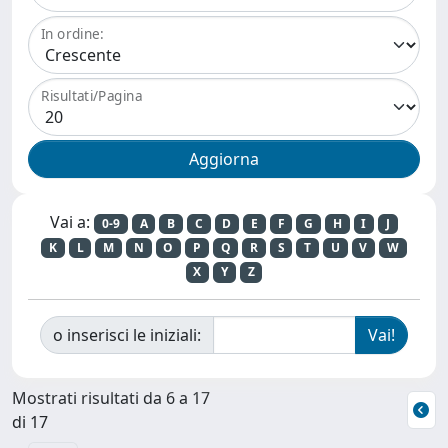
In ordine:
Risultati/Pagina
Vai a:
0-9
A
B
C
D
E
F
G
H
I
J
K
L
M
N
O
P
Q
R
S
T
U
V
W
X
Y
Z
o inserisci le iniziali:
Mostrati risultati da 6 a 17
di 17