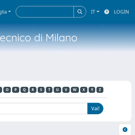
glia
IT
LOGIN
tecnico di Milano
O
P
Q
R
S
T
U
V
W
X
Y
Z