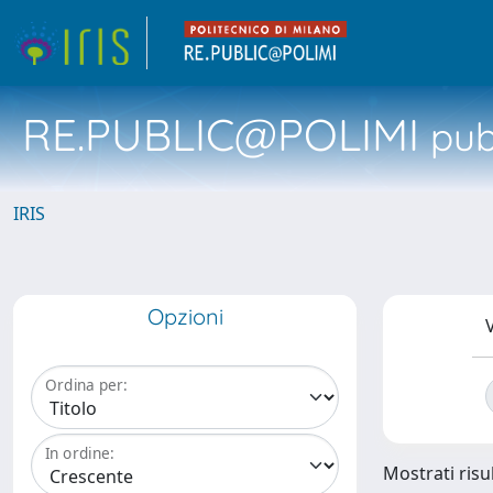
RE.PUBLIC@POLIMI
pubb
IRIS
Opzioni
V
Ordina per:
In ordine:
Mostrati risul