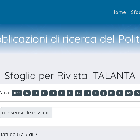
Home
Sfo
licazioni di ricerca del Poli
Sfoglia per Rivista TALANTA
ai a:
0-9
A
B
C
D
E
F
G
H
I
J
K
L
M
N
o inserisci le iniziali:
tati da 6 a 7 di 7