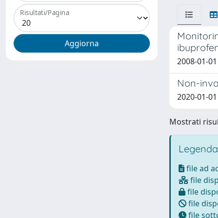
Risultati/Pagina
Monitori
ibuprofe
2008-01-01
Non-invas
2020-01-01 B
Mostrati risul
Legenda
file ad 
file dis
file disp
file disp
file sot