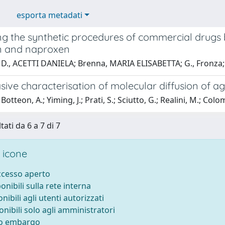
esporta metadati
ng the synthetic procedures of commercial drugs
n and naproxen
 D., ACETTI DANIELA; Brenna, MARIA ELISABETTA; G., Fronza;
ive characterisation of molecular diffusion of a
otteon, A.; Yiming, J.; Prati, S.; Sciutto, G.; Realini, M.; Colo
tati da 6 a 7 di 7
 icone
accesso aperto
ponibili sulla rete interna
onibili agli utenti autorizzati
onibili solo agli amministratori
to embargo