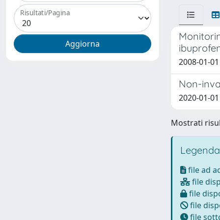
Risultati/Pagina
Monitori
ibuprofe
2008-01-01
Non-invas
2020-01-01 B
Mostrati risul
Legenda
file ad 
file dis
file disp
file disp
file sot