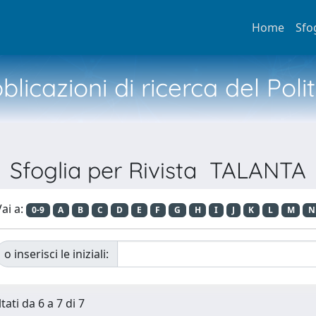
Home
Sfo
licazioni di ricerca del Poli
Sfoglia per Rivista TALANTA
ai a:
0-9
A
B
C
D
E
F
G
H
I
J
K
L
M
N
o inserisci le iniziali:
tati da 6 a 7 di 7