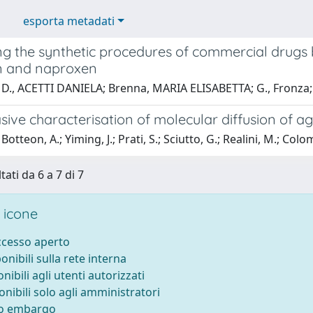
esporta metadati
ng the synthetic procedures of commercial drugs
n and naproxen
 D., ACETTI DANIELA; Brenna, MARIA ELISABETTA; G., Fronza;
ive characterisation of molecular diffusion of a
otteon, A.; Yiming, J.; Prati, S.; Sciutto, G.; Realini, M.; Colo
tati da 6 a 7 di 7
 icone
accesso aperto
ponibili sulla rete interna
onibili agli utenti autorizzati
onibili solo agli amministratori
to embargo