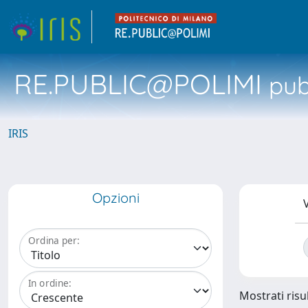
RE.PUBLIC@POLIMI
pubb
IRIS
Opzioni
V
Ordina per:
In ordine:
Mostrati risul