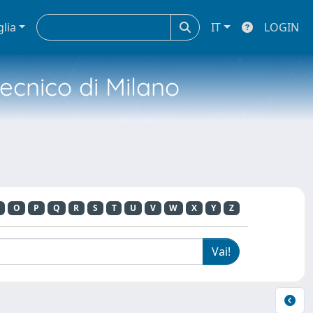
glia
IT
LOGIN
tecnico di Milano
O
P
Q
R
S
T
U
V
W
X
Y
Z