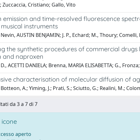
; Zuccaccia, Cristiano; Gallo, Vito
n emission and time-resolved fluorescence spectr
l musical instruments
Nevin, AUSTIN BENJAMIN; J. P., Echard; M., Thoury; Comelli, 
ng the synthetic procedures of commercial drugs
n and naproxen
 D., ACETTI DANIELA; Brenna, MARIA ELISABETTA; G., Fronza;
ive characterisation of molecular diffusion of a
otteon, A.; Yiming, J.; Prati, S.; Sciutto, G.; Realini, M.; Colo
tati da 3 a 7 di 7
 icone
accesso aperto