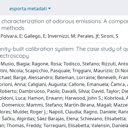
esporta metadati
 characterization of odorous emissions: A compar
g methods
olvara, E; Gallego, E; Invernizzi, M; Perales, Jf; Sironi, S
ty-built calibration system: The case study of qu
ectroscopy
Musio, Biagia; Ragone, Rosa; Todisco, Stefano; Rizzuti, Antoni
ntini, Nicola; Scapicchio, Pasquale; Triggiani, Maurizio; Di N
chael; Barge, Alessandro; Bateman, Lorraine; Benevelli, Franc
rioni, Anna; Caligiani, Augusta; Callone, Emanuela; Čamra, 
oberto; Dambruoso, Paolo; Davalli, Silvia; David, Taylor; Di
oldoni, Luca; Hamon, Erwann; Harwood, John S.; Kobrlová, A
 Domenico; Mammi, Stefano; Martin-Birana, Magali; Mazzei, 
lores; Mulder, Roger J.; Napoli, Claudia; Ragno, Daniele; Ran
Šačku, Algirdas; Sáez Barajas, Elena; Schievano, Elisabetta;
 Jan; Thomas, Freddy; Torregiani, Elisabetta; Valensin, Daniela