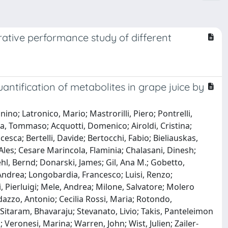
ative performance study of different
antification of metabolites in grape juice by
no; Latronico, Mario; Mastrorilli, Piero; Pontrelli,
oia, Tommaso; Acquotti, Domenico; Airoldi, Cristina;
esca; Bertelli, Davide; Bertocchi, Fabio; Bieliauskas,
Ales; Cesare Marincola, Flaminia; Chalasani, Dinesh;
ehl, Bernd; Donarski, James; Gil, Ana M.; Gobetto,
ndrea; Longobardia, Francesco; Luisi, Renzo;
Pierluigi; Mele, Andrea; Milone, Salvatore; Molero
dazzo, Antonio; Cecilia Rossi, Maria; Rotondo,
 Sitaram, Bhavaraju; Stevanato, Livio; Takis, Panteleimon
; Veronesi, Marina; Warren, John; Wist, Julien; Zailer-