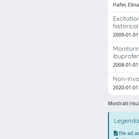
Hafer, Elina
Excitatio
historica
2009-01-01 
Monitori
ibuprofe
2008-01-01
Non-invas
2020-01-01 B
Mostrati risul
Legenda
file ad 