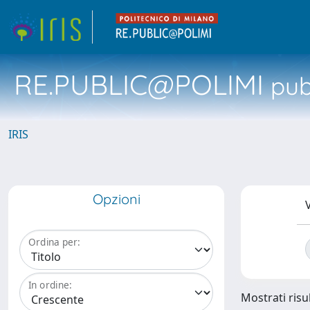
RE.PUBLIC@POLIMI
pubb
IRIS
Opzioni
V
Ordina per:
In ordine:
Mostrati risul