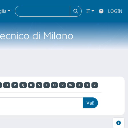
glia
IT
LOGIN
tecnico di Milano
O
P
Q
R
S
T
U
V
W
X
Y
Z