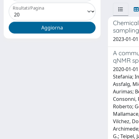
Risultati/Pagina
Chemical
samplin
2023-01-01 P
A communi
qNMR sp
2020-01-01 
Stefania; I
Assfalg, Mi
Aurimas; Bo
Consonni, R
Roberto; G
Mallamace,
Vilchez, Do
Archimede; 
G.; Teipel,