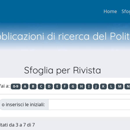
Home
Sfo
licazioni di ricerca del Poli
Sfoglia per Rivista
ai a:
0-9
A
B
C
D
E
F
G
H
I
J
K
L
M
N
o inserisci le iniziali:
tati da 3 a 7 di 7