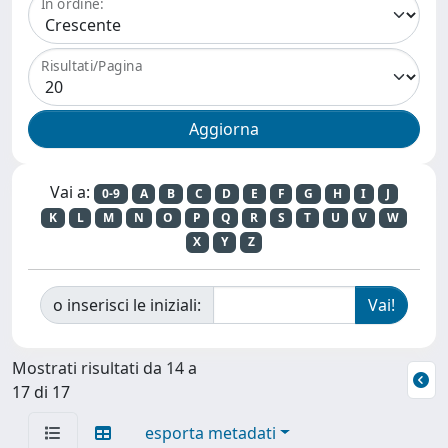
In ordine:
Risultati/Pagina
Vai a:
0-9
A
B
C
D
E
F
G
H
I
J
K
L
M
N
O
P
Q
R
S
T
U
V
W
X
Y
Z
o inserisci le iniziali:
Mostrati risultati da 14 a
17 di 17
esporta metadati