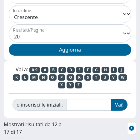
In ordine:
Risultati/Pagina
Vai a:
0-9
A
B
C
D
E
F
G
H
I
J
K
L
M
N
O
P
Q
R
S
T
U
V
W
X
Y
Z
o inserisci le iniziali:
Mostrati risultati da 12 a
17 di 17