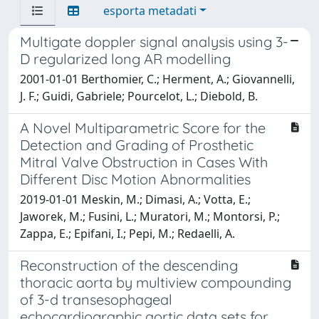
esporta metadati
Multigate doppler signal analysis using 3-
D regularized long AR modelling
2001-01-01 Berthomier, C.; Herment, A.; Giovannelli,
J. F.; Guidi, Gabriele; Pourcelot, L.; Diebold, B.
A Novel Multiparametric Score for the
Detection and Grading of Prosthetic
Mitral Valve Obstruction in Cases With
Different Disc Motion Abnormalities
2019-01-01 Meskin, M.; Dimasi, A.; Votta, E.;
Jaworek, M.; Fusini, L.; Muratori, M.; Montorsi, P.;
Zappa, E.; Epifani, I.; Pepi, M.; Redaelli, A.
Reconstruction of the descending
thoracic aorta by multiview compounding
of 3-d transesophageal
echocardiographic aortic data sets for