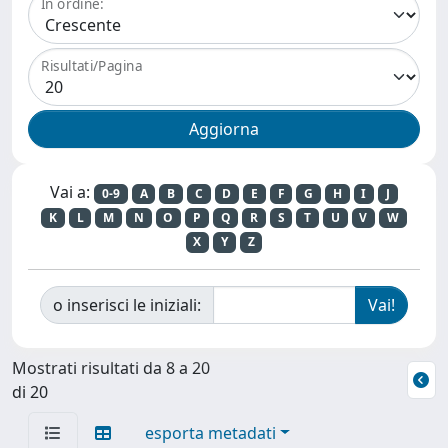
In ordine:
Risultati/Pagina
Vai a:
0-9
A
B
C
D
E
F
G
H
I
J
K
L
M
N
O
P
Q
R
S
T
U
V
W
X
Y
Z
o inserisci le iniziali:
Mostrati risultati da 8 a 20
di 20
esporta metadati