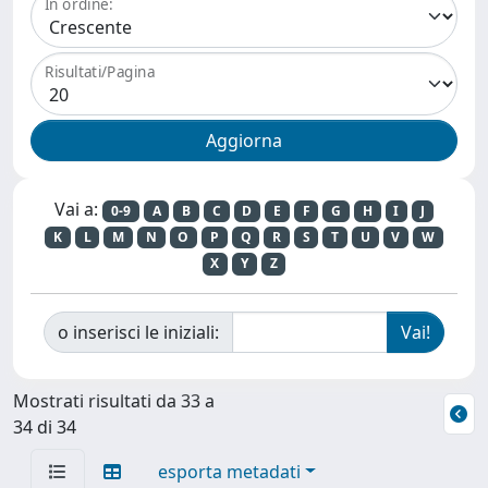
In ordine:
Risultati/Pagina
Vai a:
0-9
A
B
C
D
E
F
G
H
I
J
K
L
M
N
O
P
Q
R
S
T
U
V
W
X
Y
Z
o inserisci le iniziali:
Mostrati risultati da 33 a
34 di 34
esporta metadati