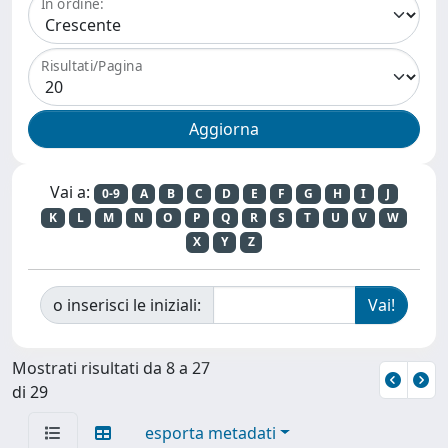
In ordine:
Risultati/Pagina
Vai a:
0-9
A
B
C
D
E
F
G
H
I
J
K
L
M
N
O
P
Q
R
S
T
U
V
W
X
Y
Z
o inserisci le iniziali:
Mostrati risultati da 8 a 27
di 29
esporta metadati