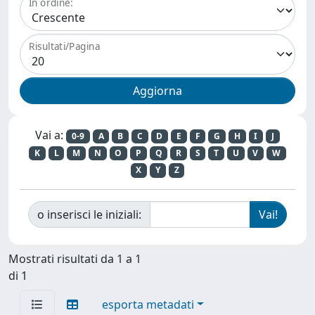
In ordine:
Risultati/Pagina
Vai a:
0-9
A
B
C
D
E
F
G
H
I
J
K
L
M
N
O
P
Q
R
S
T
U
V
W
X
Y
Z
o inserisci le iniziali:
Mostrati risultati da 1 a 1
di 1
esporta metadati