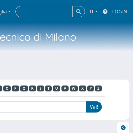
glia
IT
LOGIN
tecnico di Milano
O
P
Q
R
S
T
U
V
W
X
Y
Z