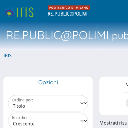
RE.PUBLIC@POLIMI
pubb
IRIS
Opzioni
V
Ordina per:
In ordine:
Mostrati risul