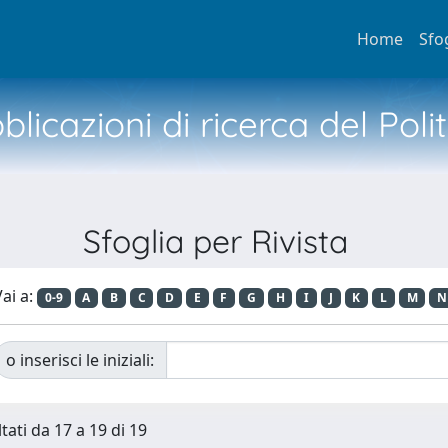
Home
Sfo
licazioni di ricerca del Poli
Sfoglia per Rivista
ai a:
0-9
A
B
C
D
E
F
G
H
I
J
K
L
M
N
o inserisci le iniziali:
tati da 17 a 19 di 19