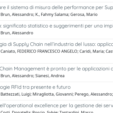
re il sistema di misura delle performance per Sup
 Brun, Alessandro; K., Fahmy Salama; Gerosa, Mario
: significato statistico e suggerimenti per una i
 Brun, Alessandro
gia di Supply Chain nell’industria del lusso: applica
Caniato, FEDERICO FRANCESCO ANGELO; Caridi, Maria; Castell
 Chain Management è pronto per le applicazioni d
 Brun, Alessandro; Sianesi, Andrea
ogie RFId tra presente e futuro
Battezzati, Luigi; Miragliotta, Giovanni; Perego, Alessandro
dell'operational excellence per la gestione dei ser
Corti, Donatella; Roscio, Sylvie; Tantardini, Marco