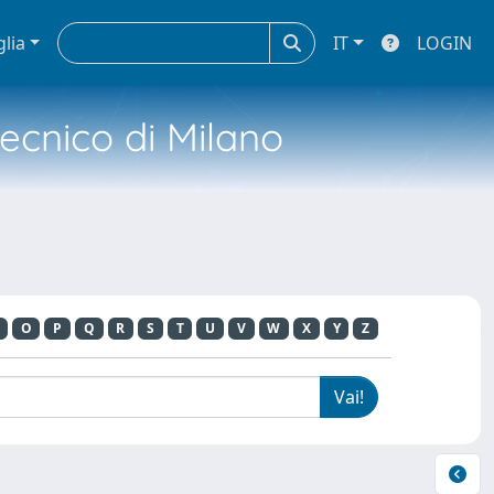
glia
IT
LOGIN
tecnico di Milano
O
P
Q
R
S
T
U
V
W
X
Y
Z