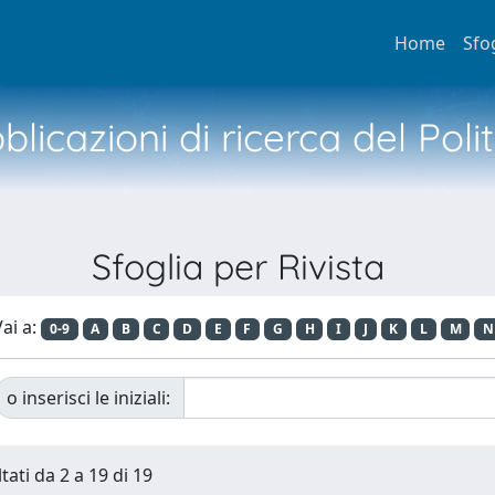
Home
Sfo
licazioni di ricerca del Poli
Sfoglia per Rivista
ai a:
0-9
A
B
C
D
E
F
G
H
I
J
K
L
M
N
o inserisci le iniziali:
tati da 2 a 19 di 19