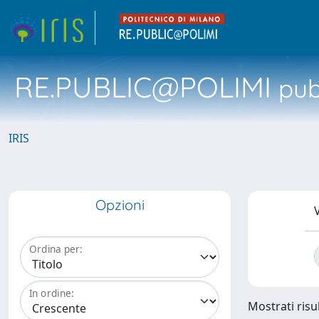
RE.PUBLIC@POLIMI
pubb
IRIS
Opzioni
V
Ordina per:
In ordine:
Mostrati risul