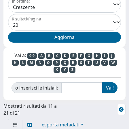
In ordine:
Risultati/Pagina
Vai a:
0-9
A
B
C
D
E
F
G
H
I
J
K
L
M
N
O
P
Q
R
S
T
U
V
W
X
Y
Z
o inserisci le iniziali:
Mostrati risultati da 11 a
21 di 21
esporta metadati