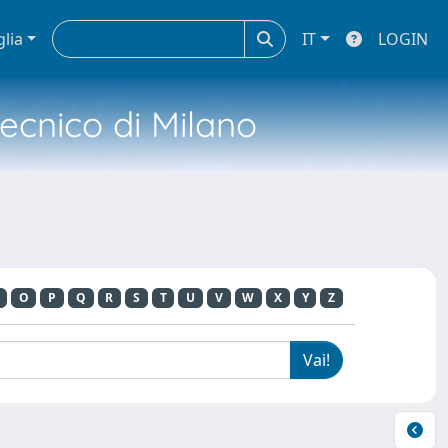
glia
IT
LOGIN
tecnico di Milano
O
P
Q
R
S
T
U
V
W
X
Y
Z