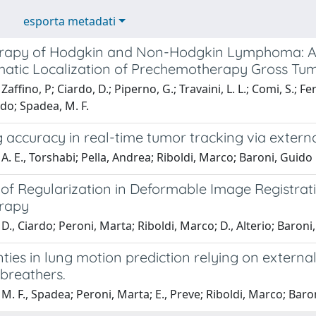
esporta metadati
rapy of Hodgkin and Non-Hodgkin Lymphoma: A 
matic Localization of Prechemotherapy Gross T
affino, P; Ciardo, D.; Piperno, G.; Travaini, L. L.; Comi, S.; Fer
do; Spadea, M. F.
 accuracy in real-time tumor tracking via extern
A. E., Torshabi; Pella, Andrea; Riboldi, Marco; Baroni, Guido
 of Regularization in Deformable Image Registra
rapy
D., Ciardo; Peroni, Marta; Riboldi, Marco; D., Alterio; Baroni
ties in lung motion prediction relying on external
 breathers.
M. F., Spadea; Peroni, Marta; E., Preve; Riboldi, Marco; Baron