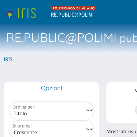
RE.PUBLIC@POLIMI
pubb
IRIS
Opzioni
V
Ordina per:
In ordine:
Mostrati risul