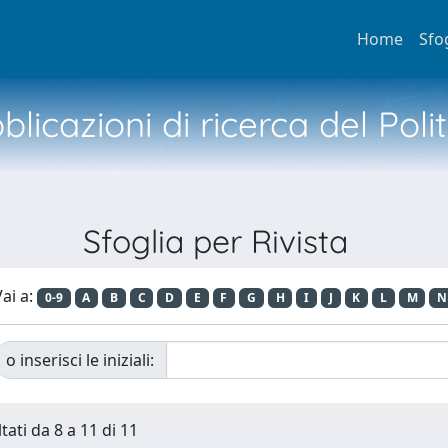
Home
Sfo
licazioni di ricerca del Poli
Sfoglia per Rivista
ai a:
0-9
A
B
C
D
E
F
G
H
I
J
K
L
M
N
o inserisci le iniziali:
tati da 8 a 11 di 11