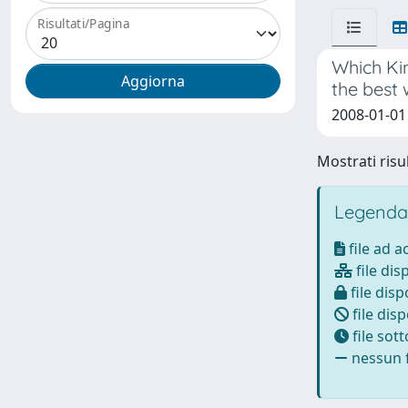
Risultati/Pagina
Which Kin
the best 
2008-01-01 
Mostrati risul
Legenda
file ad 
file dis
file disp
file disp
file sot
nessun f