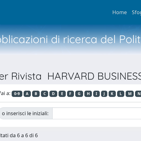
Home
Sfo
licazioni di ricerca del Poli
per Rivista HARVARD BUSINE
ai a:
0-9
A
B
C
D
E
F
G
H
I
J
K
L
M
N
o inserisci le iniziali:
tati da 6 a 6 di 6