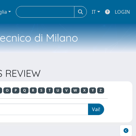
glia
IT
LOGIN
tecnico di Milano
SS REVIEW
O
P
Q
R
S
T
U
V
W
X
Y
Z