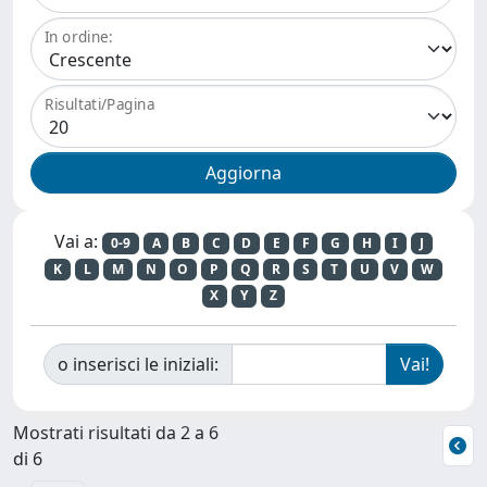
In ordine:
Risultati/Pagina
Vai a:
0-9
A
B
C
D
E
F
G
H
I
J
K
L
M
N
O
P
Q
R
S
T
U
V
W
X
Y
Z
o inserisci le iniziali:
Mostrati risultati da 2 a 6
di 6