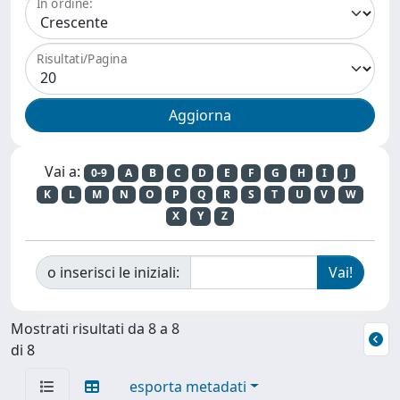
In ordine:
Risultati/Pagina
Vai a:
0-9
A
B
C
D
E
F
G
H
I
J
K
L
M
N
O
P
Q
R
S
T
U
V
W
X
Y
Z
o inserisci le iniziali:
Mostrati risultati da 8 a 8
di 8
esporta metadati