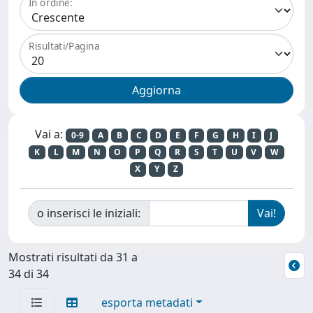
In ordine:
Risultati/Pagina
Vai a:
0-9
A
B
C
D
E
F
G
H
I
J
K
L
M
N
O
P
Q
R
S
T
U
V
W
X
Y
Z
o inserisci le iniziali:
Mostrati risultati da 31 a
34 di 34
esporta metadati