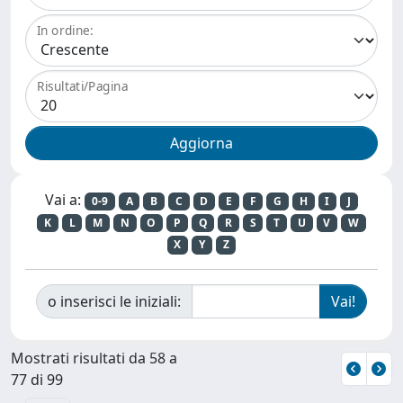
In ordine:
Risultati/Pagina
Vai a:
0-9
A
B
C
D
E
F
G
H
I
J
K
L
M
N
O
P
Q
R
S
T
U
V
W
X
Y
Z
o inserisci le iniziali:
Mostrati risultati da 58 a
77 di 99