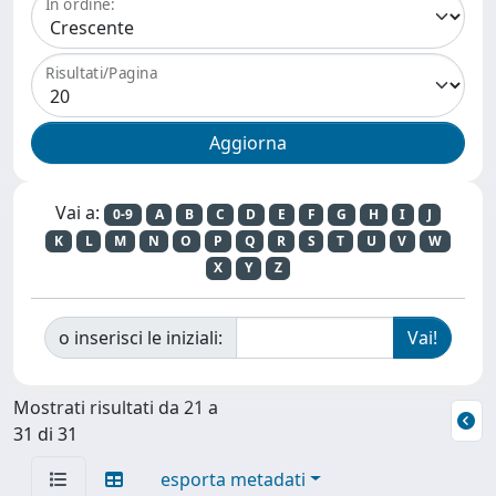
In ordine:
Risultati/Pagina
Vai a:
0-9
A
B
C
D
E
F
G
H
I
J
K
L
M
N
O
P
Q
R
S
T
U
V
W
X
Y
Z
o inserisci le iniziali:
Mostrati risultati da 21 a
31 di 31
esporta metadati