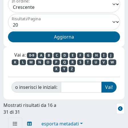
In ordine:
Risultati/Pagina
Vai a:
0-9
A
B
C
D
E
F
G
H
I
J
K
L
M
N
O
P
Q
R
S
T
U
V
W
X
Y
Z
o inserisci le iniziali:
Mostrati risultati da 16 a
31 di 31
esporta metadati