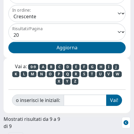
In ordine:
Risultati/Pagina
Vai a:
0-9
A
B
C
D
E
F
G
H
I
J
K
L
M
N
O
P
Q
R
S
T
U
V
W
X
Y
Z
o inserisci le iniziali:
Mostrati risultati da 9 a 9
di 9