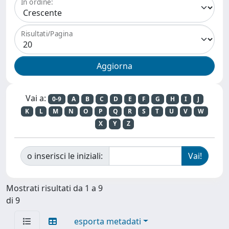
In ordine:
Risultati/Pagina
Vai a:
0-9
A
B
C
D
E
F
G
H
I
J
K
L
M
N
O
P
Q
R
S
T
U
V
W
X
Y
Z
o inserisci le iniziali:
Mostrati risultati da 1 a 9
di 9
esporta metadati