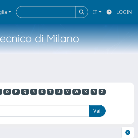
glia
IT
LOGIN
tecnico di Milano
O
P
Q
R
S
T
U
V
W
X
Y
Z