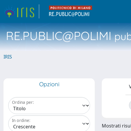
RE.PUBLIC@POLIMI
pubb
IRIS
Opzioni
V
Ordina per:
In ordine:
Mostrati risul