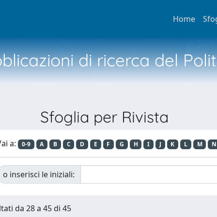
Home
Sfo
licazioni di ricerca del Poli
Sfoglia per Rivista
ai a:
0-9
A
B
C
D
E
F
G
H
I
J
K
L
M
N
o inserisci le iniziali:
tati da 28 a 45 di 45