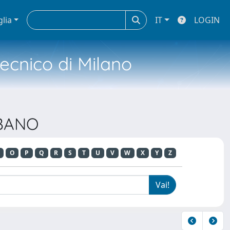
glia
IT
LOGIN
tecnico di Milano
RBANO
O
P
Q
R
S
T
U
V
W
X
Y
Z