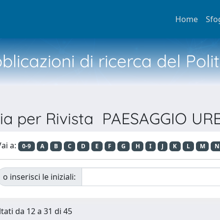
Home
Sfo
licazioni di ricerca del Poli
lia per Rivista PAESAGGIO U
ai a:
0-9
A
B
C
D
E
F
G
H
I
J
K
L
M
N
o inserisci le iniziali:
tati da 12 a 31 di 45