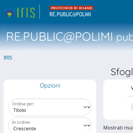
RE.PUBLIC@POLIMI
pubb
IRIS
Sfog
Opzioni
V
Ordina per:
In ordine:
Mostrati risul