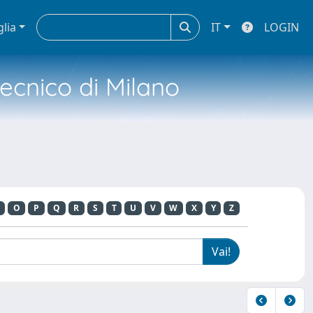
glia
IT
LOGIN
tecnico di Milano
O
P
Q
R
S
T
U
V
W
X
Y
Z