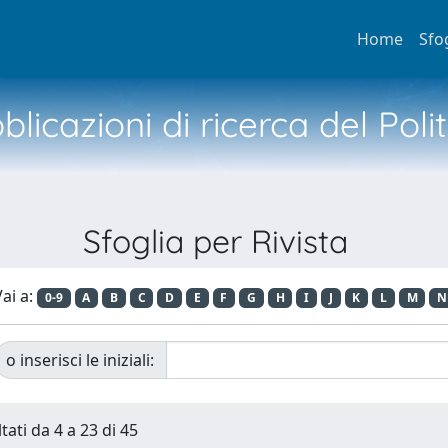
Home
Sfo
licazioni di ricerca del Poli
Sfoglia per Rivista
ai a:
0-9
A
B
C
D
E
F
G
H
I
J
K
L
M
N
o inserisci le iniziali:
tati da 4 a 23 di 45