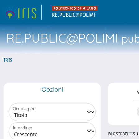
RE.PUBLIC@POLIMI
pubb
IRIS
Opzioni
V
Ordina per:
In ordine:
Mostrati risul