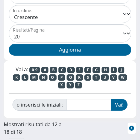
In ordine:
Risultati/Pagina
Vai a:
0-9
A
B
C
D
E
F
G
H
I
J
K
L
M
N
O
P
Q
R
S
T
U
V
W
X
Y
Z
o inserisci le iniziali:
Mostrati risultati da 12 a
18 di 18