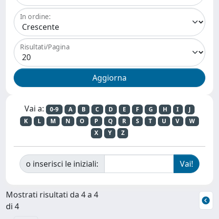
In ordine:
Risultati/Pagina
Vai a:
0-9
A
B
C
D
E
F
G
H
I
J
K
L
M
N
O
P
Q
R
S
T
U
V
W
X
Y
Z
o inserisci le iniziali:
Mostrati risultati da 4 a 4
di 4