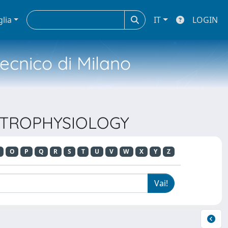
glia
IT
LOGIN
tecnico di Milano
LECTROPHYSIOLOGY
O
P
Q
R
S
T
U
V
W
X
Y
Z