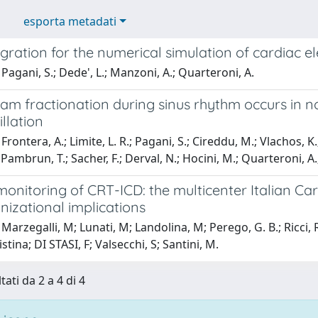
esporta metadati
gration for the numerical simulation of cardiac e
Pagani, S.; Dede', L.; Manzoni, A.; Quarteroni, A.
am fractionation during sinus rhythm occurs in nor
illation
rontera, A.; Limite, L. R.; Pagani, S.; Cireddu, M.; Vlachos, K.
 Pambrun, T.; Sacher, F.; Derval, N.; Hocini, M.; Quarteroni, A.;
nitoring of CRT-ICD: the multicenter Italian Car
izational implications
Marzegalli, M; Lunati, M; Landolina, M; Perego, G. B.; Ricci, R.
stina; DI STASI, F; Valsecchi, S; Santini, M.
tati da 2 a 4 di 4