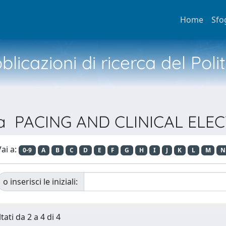
Home
Sfo
licazioni di ricerca del Poli
ista PACING AND CLINICAL E
ai a:
0-9
A
B
C
D
E
F
G
H
I
J
K
L
M
N
o inserisci le iniziali:
tati da 2 a 4 di 4