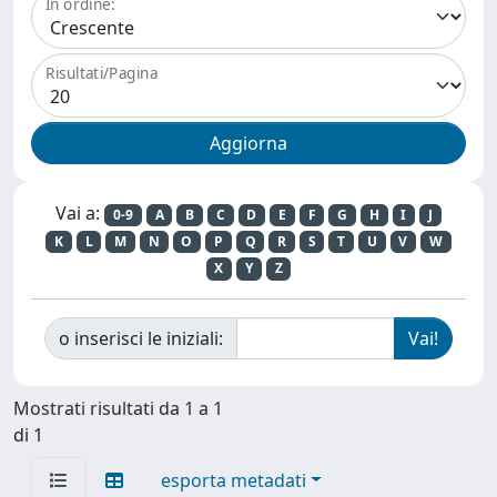
In ordine:
Risultati/Pagina
Vai a:
0-9
A
B
C
D
E
F
G
H
I
J
K
L
M
N
O
P
Q
R
S
T
U
V
W
X
Y
Z
o inserisci le iniziali:
Mostrati risultati da 1 a 1
di 1
esporta metadati