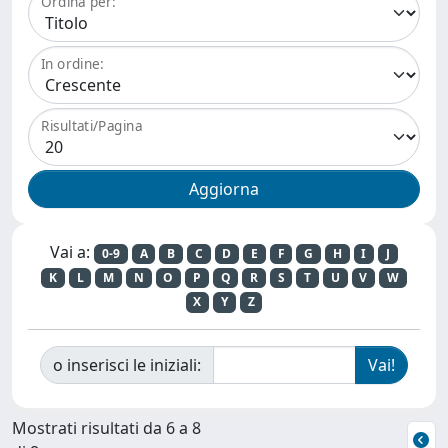
Ordina per:
In ordine:
Risultati/Pagina
Vai a:
0-9
A
B
C
D
E
F
G
H
I
J
K
L
M
N
O
P
Q
R
S
T
U
V
W
X
Y
Z
o inserisci le iniziali:
Mostrati risultati da 6 a 8