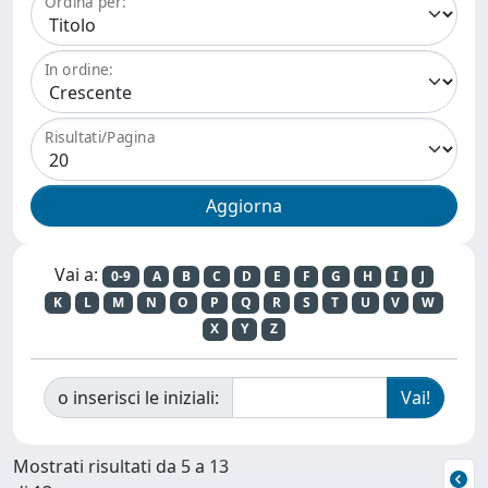
Ordina per:
In ordine:
Risultati/Pagina
Vai a:
0-9
A
B
C
D
E
F
G
H
I
J
K
L
M
N
O
P
Q
R
S
T
U
V
W
X
Y
Z
o inserisci le iniziali:
Mostrati risultati da 5 a 13