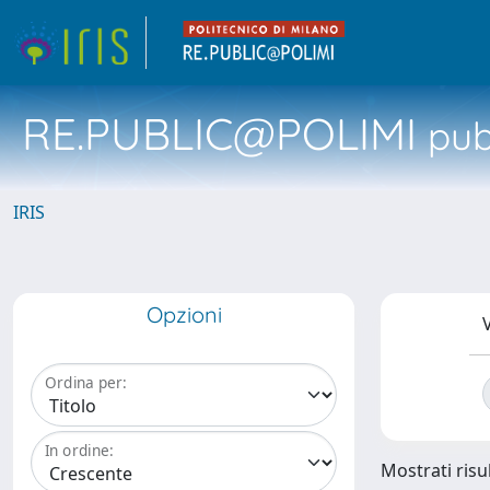
RE.PUBLIC@POLIMI
pubb
IRIS
Opzioni
V
Ordina per:
In ordine:
Mostrati risul