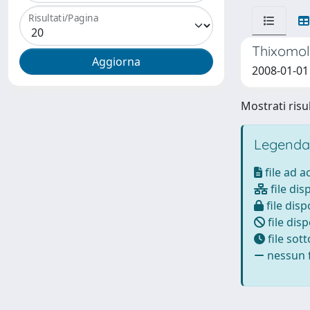
Risultati/Pagina
Thixomol
2008-01-01 
Mostrati risul
Legenda
file ad 
file dis
file disp
file disp
file sot
nessun f