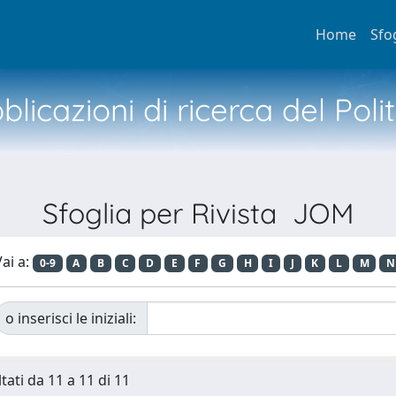
Home
Sfo
licazioni di ricerca del Poli
Sfoglia per Rivista JOM
ai a:
0-9
A
B
C
D
E
F
G
H
I
J
K
L
M
N
o inserisci le iniziali:
tati da 11 a 11 di 11