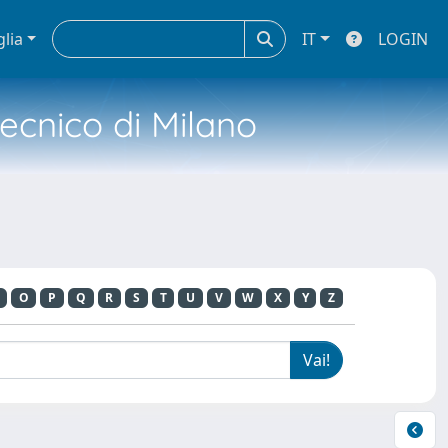
glia
IT
LOGIN
tecnico di Milano
O
P
Q
R
S
T
U
V
W
X
Y
Z