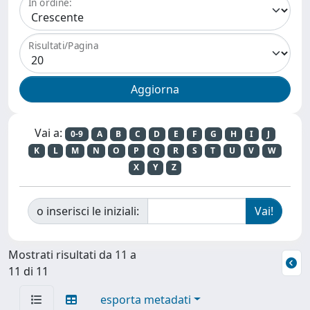
In ordine:
Risultati/Pagina
Vai a:
0-9
A
B
C
D
E
F
G
H
I
J
K
L
M
N
O
P
Q
R
S
T
U
V
W
X
Y
Z
o inserisci le iniziali:
Mostrati risultati da 11 a
11 di 11
esporta metadati