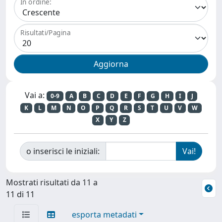
In ordine:
Risultati/Pagina
Vai a:
0-9
A
B
C
D
E
F
G
H
I
J
K
L
M
N
O
P
Q
R
S
T
U
V
W
X
Y
Z
o inserisci le iniziali:
Mostrati risultati da 11 a
11 di 11
esporta metadati